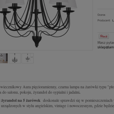
Ocena:
Producent:
L
Masz pyt
sklep@lam
świecznikowy Aura pięcioramienny, czarna lampa na żarówki typu "pł
.
a do salonu, pokoju, żyrandol do sypialni i jadalni
i żyrandol na 5 żarówek
doskonale sprawdzi się w pomieszczeniach w 
urządzonych w stylu angielskim, vintage
i nowoczesnym, gdzie będzie