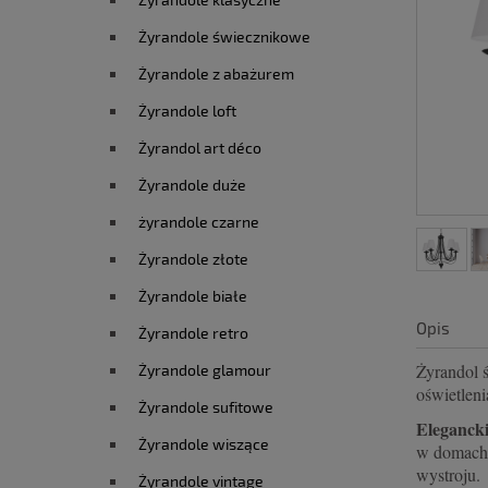
Żyrandole świecznikowe
Żyrandole z abażurem
Żyrandole loft
Żyrandol art déco
Żyrandole duże
żyrandole czarne
Żyrandole złote
Żyrandole białe
Opis
Żyrandole retro
Żyrandol 
Żyrandole glamour
oświetleni
Żyrandole sufitowe
Eleganck
Żyrandole wiszące
w domach 
wystroju.
Żyrandole vintage