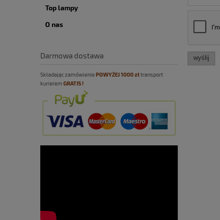
Top lampy
O nas
Darmowa dostawa
wyślij
Składając zamówienie
POWYŻEJ
10
00 zł
transport
kurierem
GRATIS !