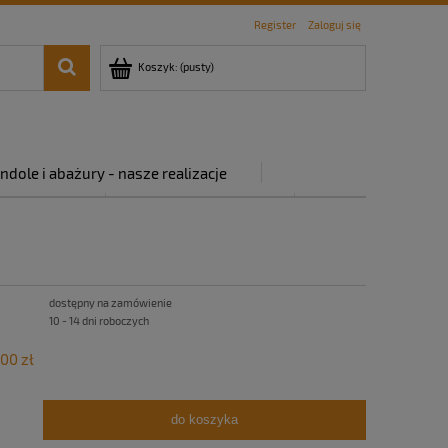
Register
Zaloguj się
Koszyk:
(pusty)
ndole i abażury - nasze realizacje
rywatności
Regulamin sklepu
dostępny na zamówienie
10 - 14 dni roboczych
00 zł
do koszyka