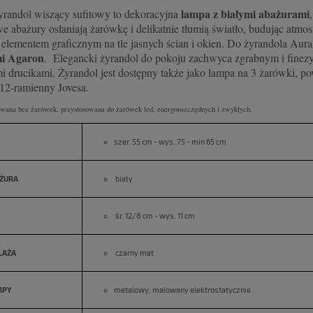
lampa z białymi abażurami
yrandol wiszący sufitowy to dekoracyjna
e abażury osłaniają żarówkę i delikatnie tłumią światło, budując atmosf
t elementem graficznym na tle jasnych ścian i okien. Do żyrandola Au
i Agaron
. Elegancki żyrandol do pokoju zachwyca zgrabnym i finez
i drucikami. Żyrandol jest dostępny także jako lampa na 3 żarówki, p
 12-ramienny Jovesa.
wana bez żarówek, przystosowana do żarówek led, energooszczędnych i zwykłych.
szer. 55 cm - wys. 75 - min 65 cm
ŻURA
biały
śr. 12/8 cm - wys. 11 cm
LAŻA
czarny mat
MPY
metalowy, malowany elektrostatycznie