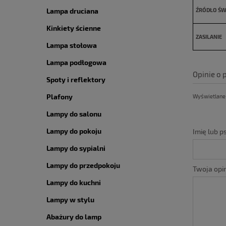
Lampa druciana
ŹRÓDŁO ŚW
Kinkiety ścienne
ZASILANIE
Lampa stołowa
Lampa podłogowa
Opinie o 
Spoty i reflektory
Plafony
Wyświetlane s
Lampy do salonu
Lampy do pokoju
Imię lub 
Lampy do sypialni
Lampy do przedpokoju
Twoja opin
Lampy do kuchni
Lampy w stylu
Abażury do lamp