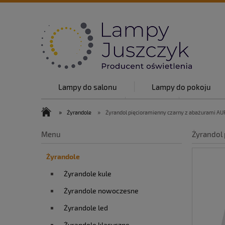
Lampy do salonu
Lampy do pokoju
Lampy w stylu
O nas
Top lam
»
»
Żyrandole
Żyrandol pięcioramienny czarny z abażurami A
O nas
Blog
Kontakt
Menu
Żyrandol
Żyrandole
Żyrandole kule
Żyrandole nowoczesne
Żyrandole led
Żyrandole klasyczne