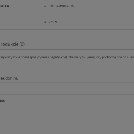
IATŁA
5 x E14 max 40 W
230 V
produkcie (0)
ą wszystkie opinie (pozytywne i negatywne). Nie weryfikujemy, czy pochodzą one od klient
pseudonim:
ia: