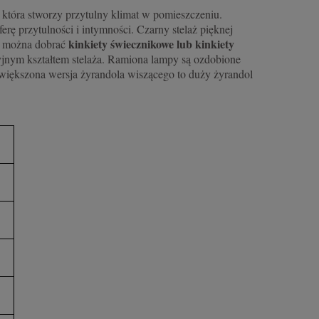
, która stworzy przytulny klimat w pomieszczeniu.
erę przytulności i intymności. Czarny stelaż pięknej
kinkiety świecznikowe lub kinkiety
ra można dobrać
yjnym kształtem stelaża. Ramiona lampy są ozdobione
owiększona wersja żyrandola wiszącego to duży żyrandol