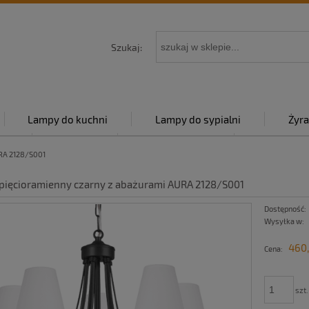
Szukaj:
Lampy do kuchni
Lampy do sypialni
Żyra
py
Kontakt
Strona główna
Polityka p
URA 2128/S001
 pięcioramienny czarny z abażurami AURA 2128/S001
Dostępność:
Wysyłka w:
460,
Cena:
szt.