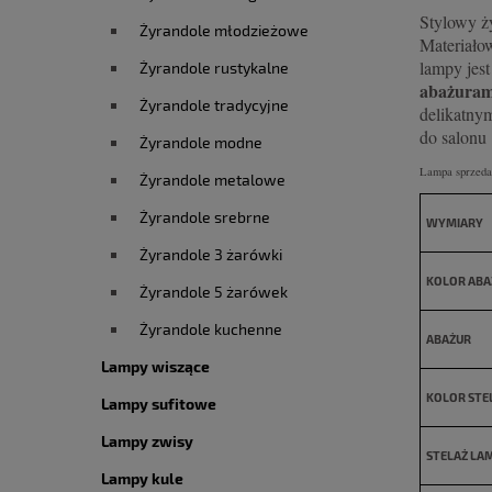
Stylowy ż
Żyrandole młodzieżowe
Materiałow
lampy jes
Żyrandole rustykalne
abażuram
Żyrandole tradycyjne
delikatnym
do salonu
Żyrandole modne
Lampa sprzeda
Żyrandole metalowe
Żyrandole srebrne
WYMIARY
Żyrandole 3 żarówki
KOLOR ABA
Żyrandole 5 żarówek
Żyrandole kuchenne
ABAŻUR
Lampy wiszące
KOLOR STE
Lampy sufitowe
Lampy zwisy
STELAŻ LA
Lampy kule