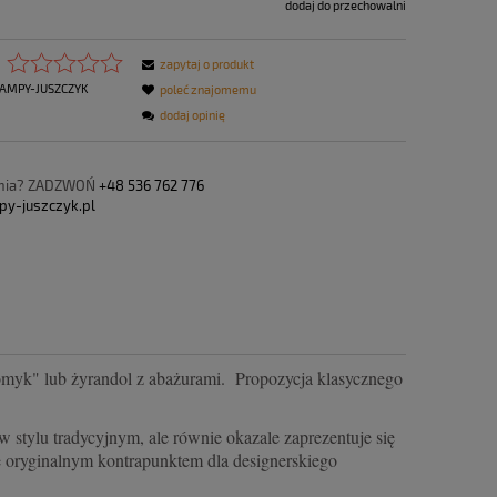
dodaj do przechowalni
zapytaj o produkt
AMPY-JUSZCZYK
poleć znajomemu
dodaj opinię
ania? ZADZWOŃ
+48 536 762 776
py-juszczyk.pl
omyk" lub żyrandol z abażurami. Propozycja klasycznego
stylu tradycyjnym, ale równie okazale zaprezentuje się
 oryginalnym kontrapunktem dla designerskiego