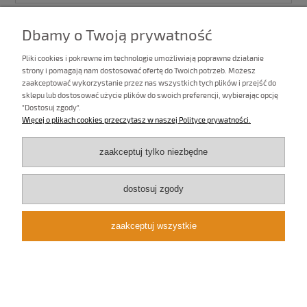
Dbamy o Twoją prywatność
Pliki cookies i pokrewne im technologie umożliwiają poprawne działanie
strony i pomagają nam dostosować ofertę do Twoich potrzeb. Możesz
zaakceptować wykorzystanie przez nas wszystkich tych plików i przejść do
sklepu lub dostosować użycie plików do swoich preferencji, wybierając opcję
"Dostosuj zgody".
Więcej o plikach cookies przeczytasz w naszej Polityce prywatności.
zaakceptuj tylko niezbędne
dostosuj zgody
Kinkiet led złoty na ścianę KARI 64316
zaakceptuj wszystkie
820,00 zł
Ilość: