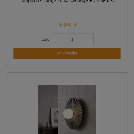
Lampa na ścianę z kulką szklaną FIRO 51585/K1
160,00 zł
Ilość:
do koszyka