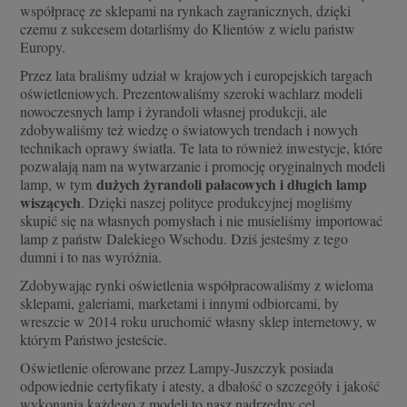
współpracę ze sklepami na rynkach zagranicznych, dzięki
czemu z sukcesem dotarliśmy do Klientów z wielu państw
Europy.
Przez lata braliśmy udział w krajowych i europejskich targach
oświetleniowych. Prezentowaliśmy szeroki wachlarz modeli
nowoczesnych lamp i żyrandoli własnej produkcji, ale
zdobywaliśmy też wiedzę o światowych trendach i nowych
technikach oprawy światła. Te lata to również inwestycje, które
pozwalają nam na wytwarzanie i promocję oryginalnych modeli
dużych żyrandoli pałacowych i długich lamp
lamp, w tym
wiszących
. Dzięki naszej polityce produkcyjnej mogliśmy
skupić się na własnych pomysłach i nie musieliśmy importować
lamp z państw Dalekiego Wschodu. Dziś j
esteśmy z tego
dumni i to nas wyróżnia.
Zdobywając rynki oświetlenia współpracowaliśmy z wieloma
sklepami, galeriami, marketami i innymi odbiorcami, by
wreszcie w 2014 roku uruchomić własny sklep internetowy, w
którym Państwo jesteście.
Oświetlenie oferowane przez Lampy-Juszczyk posiada
odpowiednie certyfikaty i atesty, a dbałość o szczegóły i jakość
wykonania każdego z modeli to nasz nadrzędny cel.