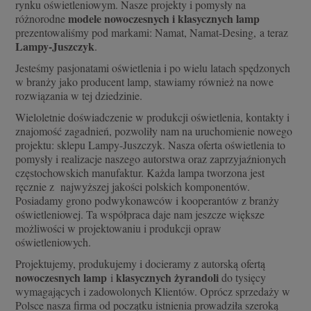
rynku oświetleniowym. Nasze projekty i pomysły na
modele nowoczesnych i klasycznych lamp
różnorodne
prezentowaliśmy pod markami: Namat,
Namat-Desing, a teraz
Lampy-Juszczyk
.
Jesteśmy pasjonatami oświetlenia i po wielu latach spędzonych
w branży jako producent lamp, stawiamy również na nowe
rozwiązania w tej dziedzinie.
Wieloletnie doświadczenie w produkcji oświetlenia, kontakty i
znajomość zagadnień, pozwoliły nam na uruchomienie nowego
projektu: sklepu Lampy-Juszczyk. Nasza oferta oświetlenia to
pomysły i realizacje naszego autorstwa oraz zaprzyjaźnionych
częstochowskich manufaktur. Każda lampa tworzona jest
ręcznie z najwyższej jakości polskich komponentów.
Posiadamy grono podwykonawców i kooperantów z branży
oświetleniowej. Ta współpraca daje nam jeszcze większe
możliwości w projektowaniu i produkcji opraw
oświetleniowych.
Projektujemy, produkujemy i docieramy z autorską ofertą
nowoczesnych lamp
klasycznych żyrandoli
i
do tysięcy
wymagających i zadowolonych Klientów. Oprócz sprzedaży w
Polsce nasza firma od początku istnienia prowadziła szeroką