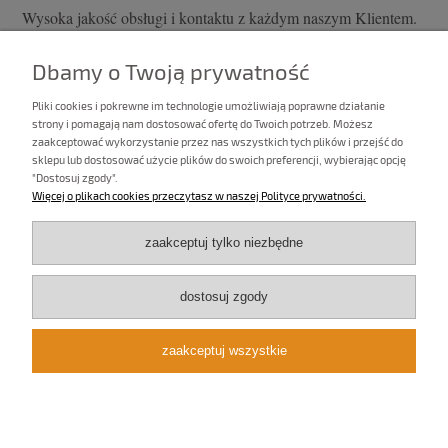
Wysoka jakość obsługi i kontaktu z każdym naszym Klientem.
Jako producenci oświetlenia realizujemy różnego rodzaju
zamówienia. Zawsze służymy Państwu radą i naszym
Dbamy o Twoją prywatność
doświadczeniem, dzięki czemu udaje nam się – wspólnie z
Państwem – urzeczywistniać piękne i czasem szalone pomysły
Pliki cookies i pokrewne im technologie umożliwiają poprawne działanie
strony i pomagają nam dostosować ofertę do Twoich potrzeb. Możesz
świetlne.
zaakceptować wykorzystanie przez nas wszystkich tych plików i przejść do
Zachęcamy do zapoznania się z ofertą oryginalnych, autorskich
sklepu lub dostosować użycie plików do swoich preferencji, wybierając opcję
i czasem nowatorskich lamp i żyrandoli.
"Dostosuj zgody".
Więcej o plikach cookies przeczytasz w naszej Polityce prywatności.
Zapraszamy do kontaktu, tel.536 762 776.
Zespół sklepu Lampy-Juszczyk
zaakceptuj tylko niezbędne
Informacje
dostosuj zgody
DOSTAWA I PŁATNOŚCI
zaakceptuj wszystkie
GWARANCJA I ZWROTY
pokaż pełną wersję strony