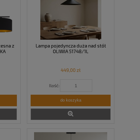
esna z
Lampa pojedyncza duża nad stół
IKA
OLIWIA 51748/1L
449,00 zł
Ilość:
do koszyka