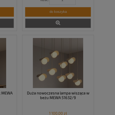
do koszyka
ół MEWA
Duża nowoczesna lampa wisząca w
beżu MEWA 51632/9
1 100,00 zł