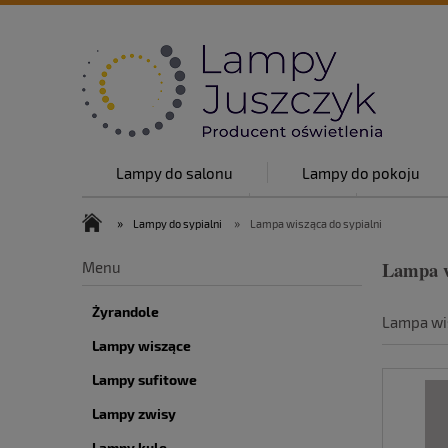
Lampy do salonu
Lampy do pokoju
Lampy w stylu
O nas
Top lam
»
»
Lampy do sypialni
Lampa wisząca do sypialni
O nas
Blog
Kontakt
Lampa w
Menu
Żyrandole
Lampa wis
Lampy wiszące
Lampy sufitowe
Lampy zwisy
Lampy kule