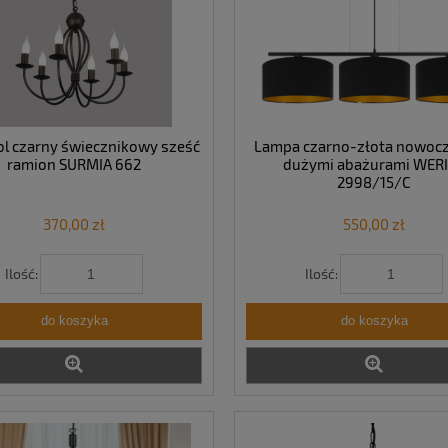
l czarny świecznikowy sześć
Lampa czarno-złota nowocz
ramion SURMIA 662
dużymi abażurami WER
2998/15/C
370,00 zł
550,00 zł
Ilość:
Ilość:
do koszyka
do koszyka