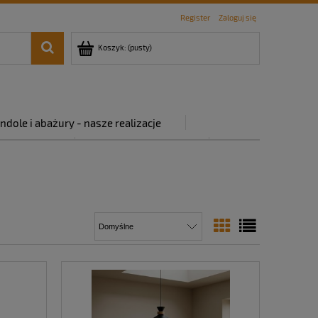
Register
Zaloguj się
Koszyk:
(pusty)
ndole i abażury - nasze realizacje
rywatności
Regulamin sklepu