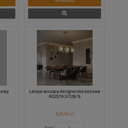
do koszyka
ikowy
Lampa wisząca designerska beżowa
ROZETA 51728/6
929,00 zł
Ilość: