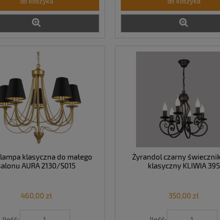
do koszyka
do koszyka
 lampa klasyczna do małego
Żyrandol czarny świeczn
salonu AURA 2130/S015
klasyczny KLIWIA 395
460,00 zł
350,00 zł
Ilość:
Ilość: