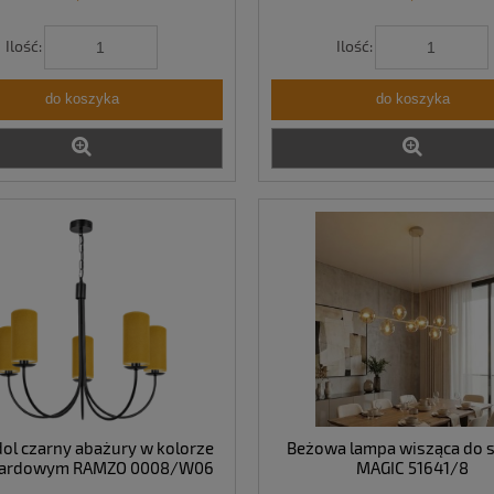
Ilość:
Ilość:
do koszyka
do koszyka
ol czarny abażury w kolorze
Beżowa lampa wisząca do 
ardowym RAMZO 0008/W06
MAGIC 51641/8