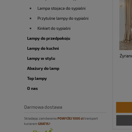
Lampa stojaca do sypialni
Przytulne lampy do sypialni
Kinkiet do sypialni
Lampy do przedpokoju
Lampy do kuchni
Żyran
Lampy w stylu
Abażury do lamp
Top lampy
O nas
Darmowa dostawa
Składając zamówienie
POWYŻEJ
10
00 zł
transport
kurierem
GRATIS !