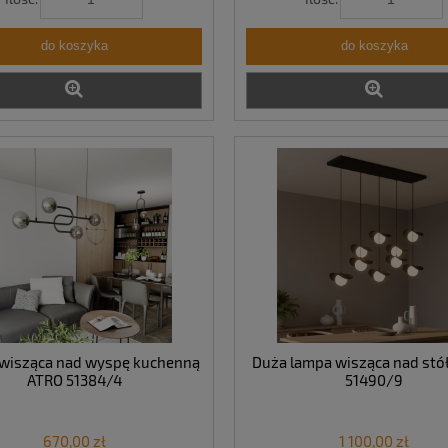
do koszyka
do koszyka
wisząca nad wyspę kuchenną
Duża lampa wisząca nad st
ATRO 51384/4
51490/9
670,00 zł
1 100,00 zł