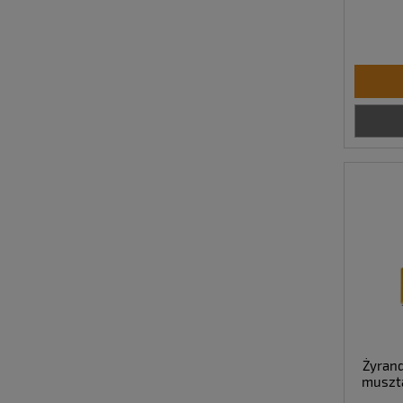
Żyrand
muszt