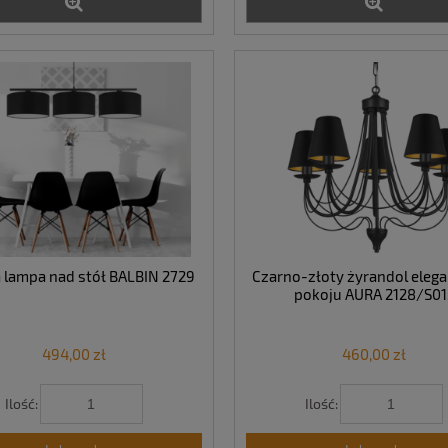
 lampa nad stół BALBIN 2729
Czarno-złoty żyrandol elega
pokoju AURA 2128/S01
494,00 zł
460,00 zł
Ilość:
Ilość: