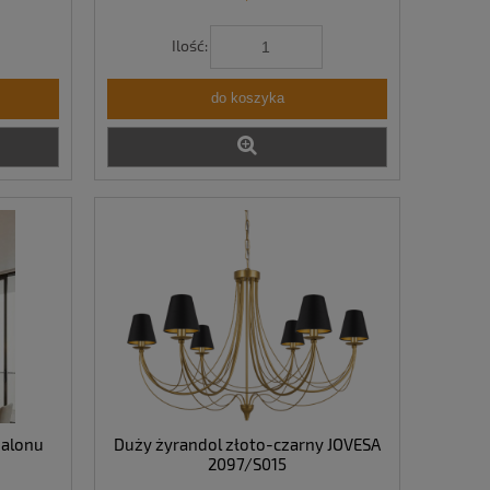
Ilość:
do koszyka
salonu
Duży żyrandol złoto-czarny JOVESA
2097/S015