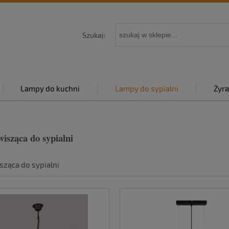
Szukaj:
Lampy do kuchni
Lampy do sypialni
Żyra
py
Kontakt
Strona główna
Polityka p
isząca do sypialni
ząca do sypialni