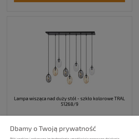
Lampa wisząca nad duży stół - szkło kolorowe TRAL
51268/9
989,00 zł
Dbamy o Twoją prywatność
Ilość:
Pliki cookies i pokrewne im technologie umożliwiają poprawne działanie