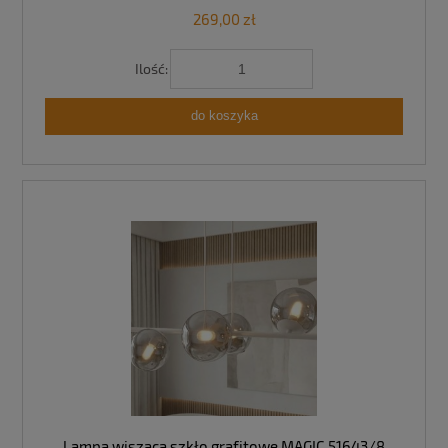
269,00 zł
Ilość:
do koszyka
Lampa wisząca szkło grafitowe MAGIC 51643/8