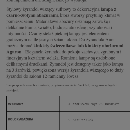
lampa z
Stylowy żyrandol wiszący sufitowy to dekoracyjna
czarno-złotymi abażurami
, która stworzy przytulny klimat w
pomieszczeniu. Materiałowe abażury osłaniają żarówkę i
delikatnie tłumią światło, budując atmosferę przytulności i
intymności. Czarny stelaż pięknej lampy jest elementem
graficznym na tle jasnych ścian i okien. Do żyrandola Aura
kinkiety świecznikowe lub kinkiety abażurami
można dobrać
Agaron
. Elegancki żyrandol do pokoju zachwyca zgrabnym i
finezyjnym kształtem stelaża. Ramiona lampy są ozdobione
delikatnymi drucikami. Żyrandol jest dostępny także jako lampa
na 3 żarówki, powiększona wersja żyrandola wiszącego to duży
żyrandol do salonu 12-ramienny Jovesa.
Lampa sprzedawana bez żarówek, przystosowana do żarówek led, energooszczędnych i
zwykłych.
WYMIARY
szer. 55 cm - wys. 75 - min 65 cm
KOLOR ABAŻURA
czarny + złoty