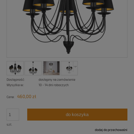
Dostępność:
dostępny na zamówienie
Wysyłka w:
10 - 14 dni roboczych
460,00 zł
Cena:
do koszyka
szt.
dodaj do przechowalni