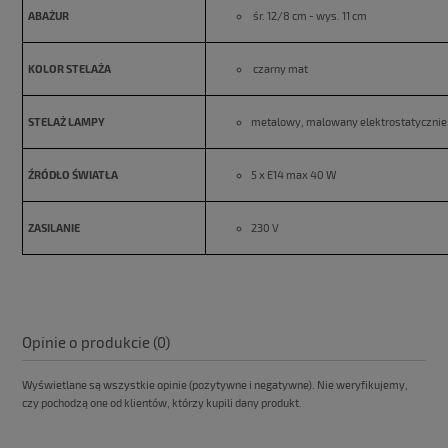
ABAŻUR
śr. 12/8 cm - wys. 11 cm
KOLOR STELAŻA
czarny mat
STELAŻ LAMPY
metalowy, malowany elektrostatycznie
ŹRÓDŁO ŚWIATŁA
5 x E14 max 40 W
ZASILANIE
230 V
Opinie o produkcie (0)
Wyświetlane są wszystkie opinie (pozytywne i negatywne). Nie weryfikujemy,
czy pochodzą one od klientów, którzy kupili dany produkt.