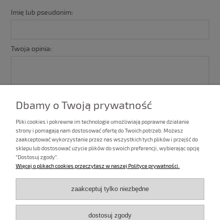
Imię lub pseudonim:
Twoja opinia:
Dbamy o Twoją prywatność
Pliki cookies i pokrewne im technologie umożliwiają poprawne działanie
strony i pomagają nam dostosować ofertę do Twoich potrzeb. Możesz
zaakceptować wykorzystanie przez nas wszystkich tych plików i przejść do
sklepu lub dostosować użycie plików do swoich preferencji, wybierając opcję
"Dostosuj zgody".
wyślij
Więcej o plikach cookies przeczytasz w naszej Polityce prywatności.
zaakceptuj tylko niezbędne
Informacje
dostosuj zgody