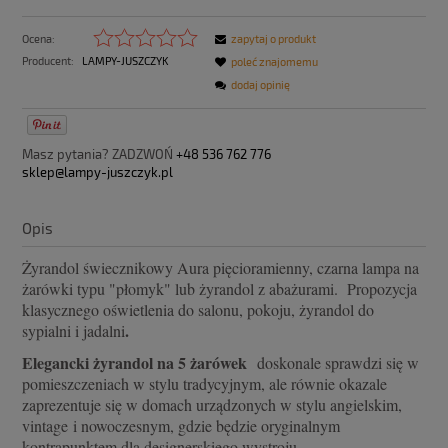
Ocena:
zapytaj o produkt
Producent:
LAMPY-JUSZCZYK
poleć znajomemu
dodaj opinię
Masz pytania? ZADZWOŃ
+48 536 762 776
sklep@lampy-juszczyk.pl
Opis
Żyrandol świecznikowy Aura pięcioramienny, czarna lampa na
żarówki typu "płomyk" lub żyrandol z abażurami. Propozycja
klasycznego oświetlenia do salonu, pokoju, żyrandol do
.
sypialni i jadalni
Elegancki żyrandol na 5 żarówek
doskonale sprawdzi się w
pomieszczeniach w stylu tradycyjnym, ale równie okazale
zaprezentuje się w domach urządzonych w stylu angielskim,
vintage
i nowoczesnym, gdzie będzie oryginalnym
kontrapunktem dla designerskiego wystroju.