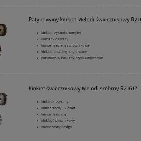
Patynowany kinkiet Melodi świecznikowy R21
kinkiet i żyrandol komplet
kinkiet klasyczny
lampa na ścianę świecznikowa
kinkiet na ścianę patynowany
patynowany kinkiet w stylu klasycznym
Kinkiet świecznikowy Melodi srebrny R21617
kinkiet klasyczny
kolor srebrny - kinkiet
lampa na ścianę
kinkiet świecznikowy
nowoczesny design