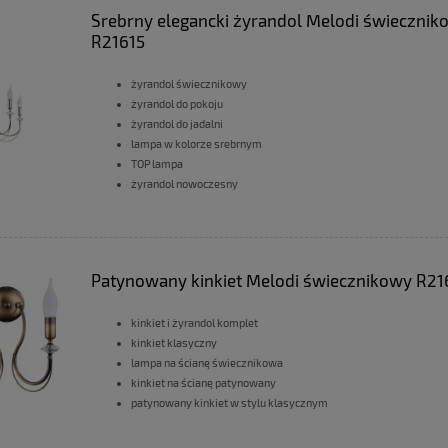
Srebrny elegancki żyrandol Melodi świecznik
R21615
żyrandol świecznikowy
żyrandol do pokoju
żyrandol do jadalni
lampa w kolorze srebrnym
TOP lampa
żyrandol nowoczesny
Patynowany kinkiet Melodi świecznikowy R21
kinkiet i żyrandol komplet
kinkiet klasyczny
lampa na ścianę świecznikowa
kinkiet na ścianę patynowany
patynowany kinkiet w stylu klasycznym