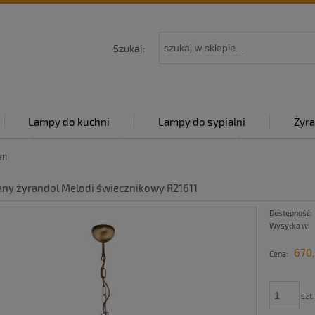
Szukaj:
Lampy do kuchni
Lampy do sypialni
Żyra
py
Kontakt
Strona główna
Polityka p
11
ny żyrandol Melodi świecznikowy R21611
Dostępność:
Wysyłka w:
670,
Cena:
szt.