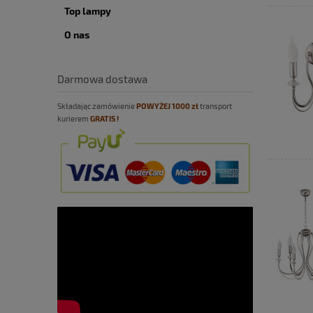
Top lampy
O nas
Darmowa dostawa
Składając zamówienie
POWYŻEJ
10
00 zł
transport
kurierem
GRATIS !