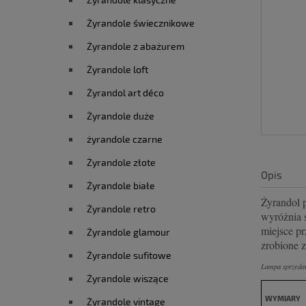
Żyrandole świecznikowe
Żyrandole z abażurem
Żyrandole loft
Żyrandol art déco
Żyrandole duże
żyrandole czarne
Żyrandole złote
Opis
Żyrandole białe
Żyrandol 
Żyrandole retro
wyróżnia s
miejsce p
Żyrandole glamour
zrobione z
Żyrandole sufitowe
Lampa sprzedaw
Żyrandole wiszące
WYMIARY
Żyrandole vintage