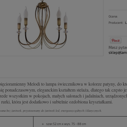
Ocena:
Producent:
L
Masz pyt
sklep@lam
pięcioramienny Melodi to lampa świecznikowa w kolorze patyny, do kt
ię ponadczasowym, eleganckim kształtem stelaża, dlatego tak często j
rzede wszystkim w pokojach, małych salonach i jadalniach, urządzonyc
 rurki, która jest dodatkowo i subtelnie ozdobiona kryształkami.
ana bez żarówek, przystosowany do żarówek led, energooszczędnych i klasycznych.
szer.52 cm x wys. 75 - 88 cm