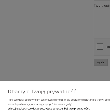
Twoja opin
wyślij
Dbamy o Twoją prywatność
Informacje
Pliki cookies i pokrewne im technologie umożliwiają poprawne działanie strony i p
Ustawienia plików cookies
swoich preferencji, wybierając opcję "Dostosuj zgody".
Polub nas na Facebooku
Więcej o plikach cookies przeczytasz w naszej Polityce prywatności.