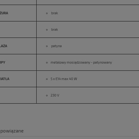
ŻURA
brak
brak
LAŻA
patyna
MPY
metalowy mosiądzowany - patynowany
IATŁA
5 x E14 max 40 W
230 V
 powiązane