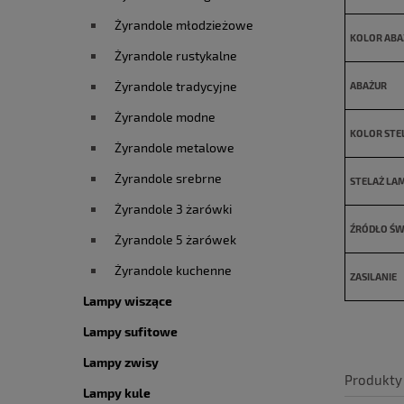
Żyrandole młodzieżowe
KOLOR ABA
Żyrandole rustykalne
Żyrandole tradycyjne
ABAŻUR
Żyrandole modne
KOLOR STE
Żyrandole metalowe
Żyrandole srebrne
STELAŻ LA
Żyrandole 3 żarówki
ŹRÓDŁO ŚW
Żyrandole 5 żarówek
Żyrandole kuchenne
ZASILANIE
Lampy wiszące
Lampy sufitowe
Lampy zwisy
Produkty
Lampy kule