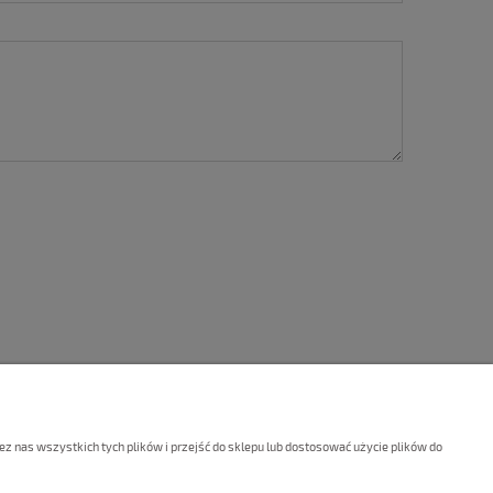
ANCJA I ZWROTY
 nas wszystkich tych plików i przejść do sklepu lub dostosować użycie plików do
ancja
lamin sklepu