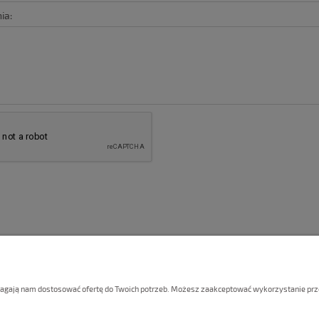
ia:
DOSTAWA I PŁATNOŚCI
GWAR
omagają nam dostosować ofertę do Twoich potrzeb. Możesz zaakceptować wykorzystanie przez
Faktury i paragony
Gwar
Czas realizacji zamówień
Regu