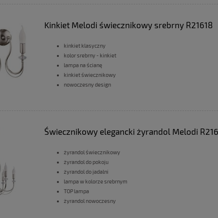
Kinkiet Melodi świecznikowy srebrny R21618
kinkiet klasyczny
kolor srebrny - kinkiet
lampa na ścianę
kinkiet świecznikowy
nowoczesny design
Świecznikowy elegancki żyrandol Melodi R21
żyrandol świecznikowy
żyrandol do pokoju
żyrandol do jadalni
lampa w kolorze srebrnym
TOP lampa
żyrandol nowoczesny