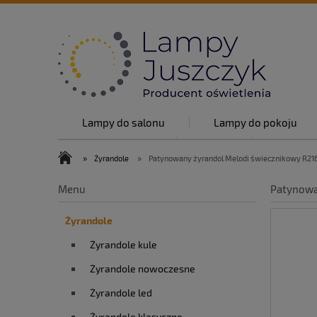
Lampy do salonu
Lampy do pokoju
Lampy w stylu
O nas
Top lam
»
»
Żyrandole
Patynowany żyrandol Melodi świecznikowy R216
O nas
Blog
Kontakt
Menu
Patynowa
Żyrandole
Żyrandole kule
Żyrandole nowoczesne
Żyrandole led
Żyrandole klasyczne