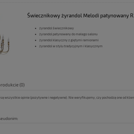
Świecznikowy żyrandol Melodi patynowany R
żyrandol świecznikowy
żyrandol patynowany do małego salonu
żyrandol klasyczny z giętymi ramionami
żyrandol w stylu tradycyjnym i klasycznym
produkcie (0)
ą wszystkie opinie (pozytywne i negatywne). Nie weryfikujemy, czy pochodzą one od klient
pseudonim: