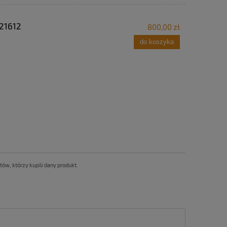
21612
800,00 zł
do koszyka
ów, którzy kupili dany produkt.