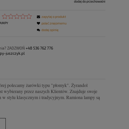
dodaj do przechowalni
zapytaj o produkt
AMPY
poleć znajomemu
dodaj opinię
ania? ZADZWOŃ
+48 536 762 776
py-juszczyk.pl
órej polecamy żarówki typu "płomyk". Żyrandol
est wybierany przez naszych Klientów. Znajduje swoje
h w stylu klasycznym i tradycyjnym. Ramiona lampy są