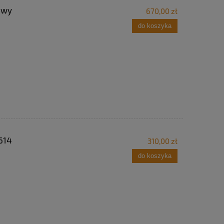
owy
670,00 zł
do koszyka
614
310,00 zł
do koszyka