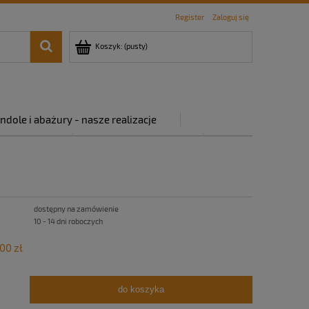
Register
Zaloguj się
Koszyk:
(pusty)
ndole i abażury - nasze realizacje
rywatności
Regulamin sklepu
dostępny na zamówienie
10 - 14 dni roboczych
00 zł
do koszyka