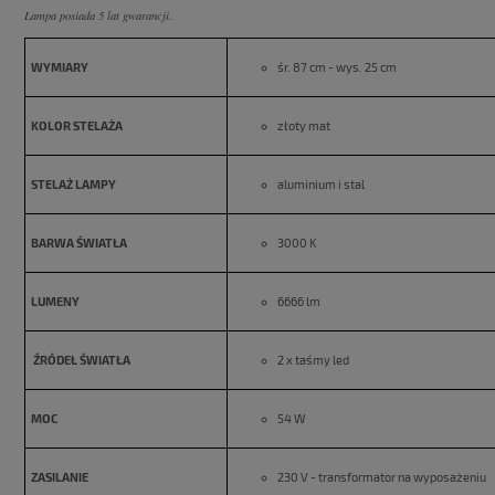
Lampa posiada 5 lat gwarancji.
WYMIARY
śr. 87 cm - wys. 25 cm
KOLOR STELAŻA
złoty mat
STELAŻ LAMPY
aluminium i stal
BARWA ŚWIATŁA
3000 K
LUMENY
6666 lm
ŹRÓDEŁ ŚWIATŁA
2 x taśmy led
MOC
54 W
ZASILANIE
230 V - transformator na wyposażeniu