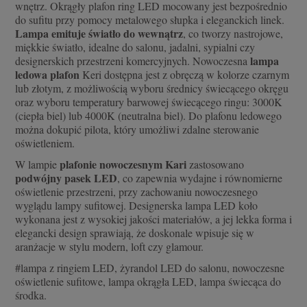
wnętrz. Okrągły plafon ring LED mocowany jest bezpośrednio
do sufitu przy pomocy metalowego słupka i eleganckich linek.
Lampa emituje światło do wewnątrz
, co tworzy nastrojowe,
miękkie światło, idealne do salonu, jadalni, sypialni czy
lampa
designerskich przestrzeni komercyjnych. Nowoczesna
ledowa plafon
Keri dostępna jest z obręczą w kolorze czarnym
lub złotym, z możliwością wyboru średnicy świecącego okręgu
oraz wyboru temperatury barwowej świecącego ringu: 3000K
(ciepła biel) lub 4000K (neutralna biel). Do plafonu ledowego
można dokupić pilota, który umożliwi zdalne sterowanie
oświetleniem.
plafonie nowoczesnym Kari
W lampie
zastosowano
podwójny pasek LED
, co zapewnia wydajne i równomierne
oświetlenie przestrzeni, przy zachowaniu nowoczesnego
wyglądu lampy sufitowej. Designerska lampa LED koło
wykonana jest z wysokiej jakości materiałów, a jej lekka forma i
elegancki design sprawiają, że doskonale wpisuje się w
aranżacje w stylu modern, loft czy glamour.
#lampa z ringiem LED, żyrandol LED do salonu, nowoczesne
oświetlenie sufitowe, lampa okrągła LED, lampa świecąca do
środka.