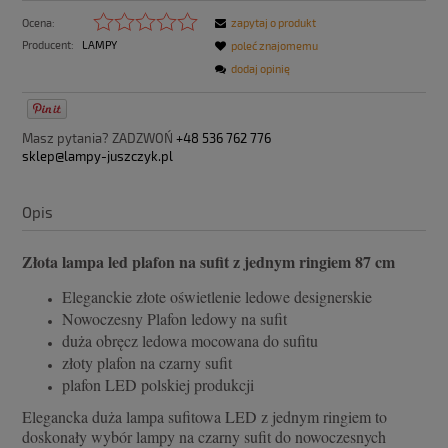
Ocena:
zapytaj o produkt
Producent:
LAMPY
poleć znajomemu
dodaj opinię
Masz pytania? ZADZWOŃ
+48 536 762 776
sklep@lampy-juszczyk.pl
Opis
Złota lampa led plafon na sufit z jednym ringiem 87 cm
Eleganckie złote oświetlenie ledowe designerskie
Nowoczesny Plafon ledowy na sufit
duża obręcz ledowa mocowana do sufitu
złoty plafon na czarny sufit
plafon LED polskiej produkcji
Elegancka duża lampa sufitowa LED z jednym ringiem to
doskonały wybór lampy na czarny sufit do nowoczesnych