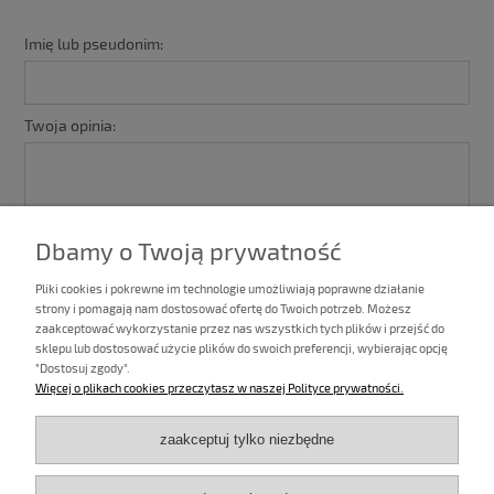
Imię lub pseudonim:
Twoja opinia:
Dbamy o Twoją prywatność
Pliki cookies i pokrewne im technologie umożliwiają poprawne działanie
strony i pomagają nam dostosować ofertę do Twoich potrzeb. Możesz
zaakceptować wykorzystanie przez nas wszystkich tych plików i przejść do
sklepu lub dostosować użycie plików do swoich preferencji, wybierając opcję
"Dostosuj zgody".
wyślij
Więcej o plikach cookies przeczytasz w naszej Polityce prywatności.
zaakceptuj tylko niezbędne
Informacje