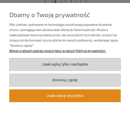
Dbamy o Twoją prywatność
Pliki cookies i pokrewne im technologie umożliwiają poprawne działanie
strony i pomagają nam dostosować ofertę do Twoich potrzeb. Możesz
zaakceptować wykorzystanie przez nas wszystkich tych plików i przejść do
Lampa wisząca nad duży stół - szkło kolorowe TRAL
sklepu lub dostosować użycie plików do swoich preferencji, wybierając opcję
51268/9
"Dostosuj zgody".
Więcej o plikach cookies przeczytasz w naszej Polityce prywatności.
989,00 zł
zaakceptuj tylko niezbędne
Ilość:
dostosuj zgody
do koszyka
zaakceptuj wszystkie
«
1
2
3
4
5
...
13
»
Żyrandole kule szklane – gdzie pasują i dlaczego warto je