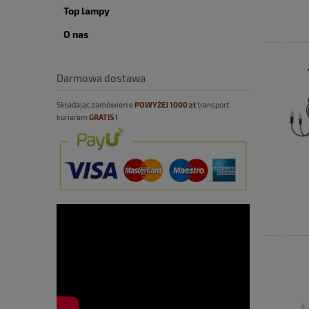
Top lampy
O nas
Darmowa dostawa
Składając zamówienie
POWYŻEJ
10
00 zł
transport
kurierem
GRATIS !