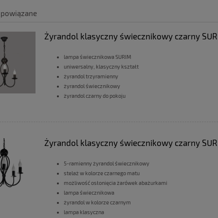
 powiązane
Żyrandol klasyczny świecznikowy czarny SUR
lampa świecznikowa SURIM
uniwersalny, klasyczny kształt
żyrandol trzyramienny
żyrandol świecznikowy
żyrandol czarny do pokoju
Żyrandol klasyczny świecznikowy czarny SUR
5-ramienny żyrandol świecznikowy
stelaż w kolorze czarnego matu
możliwość osłonięcia żarówek abażurkami
lampa świecznikowa
żyrandol w kolorze czarnym
lampa klasyczna