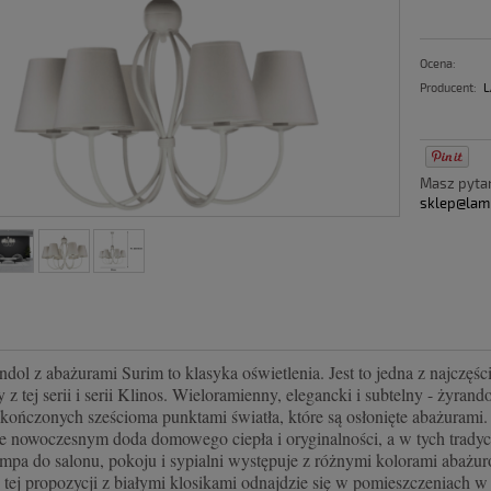
Ocena:
Producent:
L
Masz pyt
sklep@lam
ndol z abażurami Surim to klasyka oświetlenia. Jest to jedna z najczę
 z tej serii i serii Klinos. Wieloramienny, elegancki i subtelny - żyran
kończonych sześcioma punktami światła, które są osłonięte abażurami.
ze nowoczesnym doda domowego ciepła i oryginalności, a w tych trady
ampa do salonu, pokoju i sypialni występuje z różnymi kolorami abażu
 tej propozycji z białymi klosikami odnajdzie się w pomieszczeniach