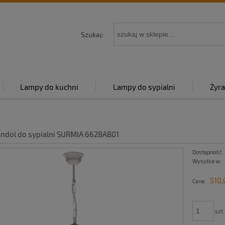
Szukaj:
Lampy do kuchni
Lampy do sypialni
Żyra
py
Kontakt
Strona główna
Polityka p
andol do sypialni SURMIA 662BAB01
Dostępność:
Wysyłka w:
510,
Cena:
szt.