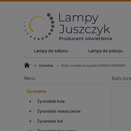
Lampy do salonu
Lampy do pokoju
Lampy w stylu
O nas
Top lam
»
»
Żyrandole
Biały żyrandol do sypialni SURMIA 662BAB01
O nas
Blog
Kontakt
Menu
Biały żyr
Żyrandole
Żyrandole kule
Żyrandole nowoczesne
Żyrandole led
Żyrandole klasyczne