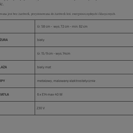
c.
ana jest bez żarówek, przystosowana do żarówek led, energooszczędnych i klasycznych.
śr. 58 cm - wys.72 cm - min. 62 cm
ŻURA
biały
śr. 15/9 cm - wys.14cm
LAŻA
biały mat
MPY
metalowy, malowany elektrostatycznie
IATŁA
6 x E14 max 40 W
230 V