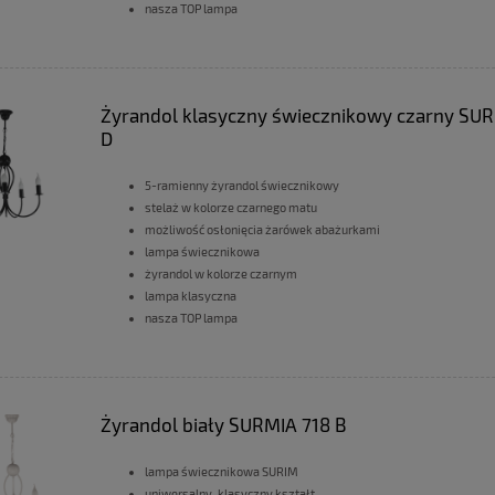
nasza TOP lampa
Żyrandol klasyczny świecznikowy czarny SUR
D
5-ramienny żyrandol świecznikowy
stelaż w kolorze czarnego matu
możliwość osłonięcia żarówek abażurkami
lampa świecznikowa
żyrandol w kolorze czarnym
lampa klasyczna
nasza TOP lampa
Żyrandol biały SURMIA 718 B
lampa świecznikowa SURIM
uniwersalny, klasyczny kształt