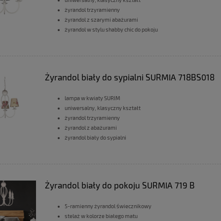
żyrandol trzyramienny
żyrandol z szarymi abażurami
żyrandol w stylu shabby chic do pokoju
Żyrandol biały do sypialni SURMIA 718BS018
lampa w kwiaty SURIM
uniwersalny, klasyczny kształt
żyrandol trzyramienny
żyrandol z abażurami
żyrandol biały do sypialni
Żyrandol biały do pokoju SURMIA 719 B
5-ramienny żyrandol świecznikowy
stelaż w kolorze białego matu