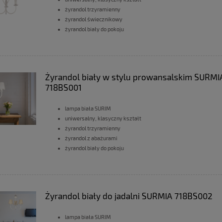
żyrandol trzyramienny
żyrandol świecznikowy
żyrandol biały do pokoju
Żyrandol biały w stylu prowansalskim SURMI
718BS001
lampa biała SURIM
uniwersalny, klasyczny kształt
żyrandol trzyramienny
żyrandol z abażurami
żyrandol biały do pokoju
Żyrandol biały do jadalni SURMIA 718BS002
lampa biała SURIM