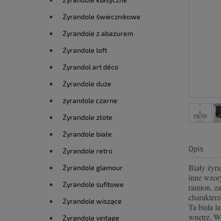
Żyrandole świecznikowe
Żyrandole z abażurem
Żyrandole loft
Żyrandol art déco
Żyrandole duże
żyrandole czarne
Żyrandole złote
Żyrandole białe
Opis
Żyrandole retro
Biały żyra
Żyrandole glamour
inne wzory
Żyrandole sufitowe
ramion, za
charakter
Żyrandole wiszące
Ta biała l
wnętrz. W
Żyrandole vintage