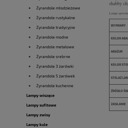
shabby chi
Żyrandole młodzieżowe
Lampa sprzedaw
Żyrandole rustykalne
WYMIARY
Żyrandole tradycyjne
Żyrandole modne
KOLOR ABA
Żyrandole metalowe
ABAŻUR
Żyrandole srebrne
KOLOR STE
Żyrandole 3 żarówki
Żyrandole 5 żarówek
STELAŻ LA
Żyrandole kuchenne
ŹRÓDŁO ŚW
Lampy wiszące
ZASILANIE
Lampy sufitowe
Lampy zwisy
Lampy kule