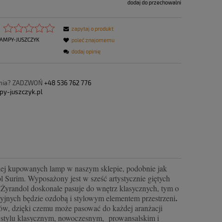
dodaj do przechowalni
zapytaj o produkt
AMPY-JUSZCZYK
poleć znajomemu
dodaj opinię
ania? ZADZWOŃ
+48 536 762 776
py-juszczyk.pl
ściej kupowanych lamp w naszym sklepie, podobnie jak
dol Surim. Wyposażony jest w sześć artystycznie giętych
 Żyrandol doskonale pasuje do wnętrz klasycznych, tym o
.
cyjnych będzie ozdobą i stylowym elementem przestrzeni
rów, dzięki czemu może pasować do każdej aranżacji
 w stylu klasycznym, nowoczesnym, prowansalskim i