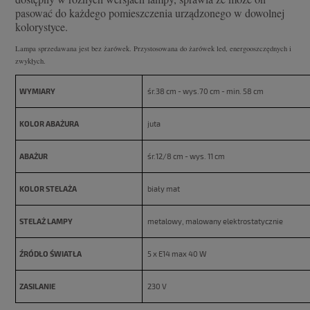
pasować do każdego pomieszczenia urządzonego w dowolnej
kolorystyce.
Lampa sprzedawana jest bez żarówek. Przystosowana do żarówek led, energooszczędnych i
zwykłych.
WYMIARY
śr.38 cm - wys.70 cm - min. 58 cm
KOLOR ABAŻURA
juta
ABAŻUR
śr.12/8 cm - wys. 11 cm
KOLOR STELAŻA
biały mat
STELAŻ LAMPY
metalowy, malowany elektrostatycznie
ŹRÓDŁO ŚWIATŁA
5 x E14 max 40 W
ZASILANIE
230 V