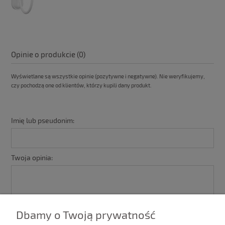
Opinie o produkcie (0)
Wyświetlane są wszystkie opinie (pozytywne i negatywne). Nie weryfikujemy,
czy pochodzą one od klientów, którzy kupili dany produkt.
Imię lub pseudonim:
Twoja opinia:
Dbamy o Twoją prywatność