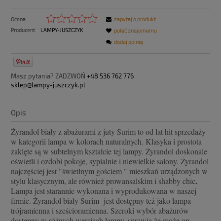
Ocena:
zapytaj o produkt
Producent:
LAMPY-JUSZCZYK
poleć znajomemu
dodaj opinię
Masz pytania? ZADZWOŃ
+48 536 762 776
sklep@lampy-juszczyk.pl
Opis
Żyrandol biały z abażurami z juty Surim to od lat hit sprzedaży
w kategorii lampa w kolorach naturalnych. Klasyka i prostota
zaklęte są w subtelnym kształcie tej lampy. Żyrandol doskonale
oświetli i ozdobi pokoje, sypialnie i niewielkie salony. Żyrandol
najczęściej jest "świetlnym gościem " mieszkań urządzonych w
.
stylu klasycznym, ale również prowansalskim i shabby chic
Lampa jest starannie wykonana i wyprodukowana w naszej
firmie. Żyrandol biały Surim jest dostępny też jako lampa
trójramienna i sześcioramienna. Szeroki wybór abażurów
dostępny w różnych wersjach lampy, sprawia że może on