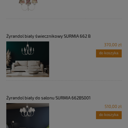
Żyrandol biały świecznikowy SURMIA 662 B
370,00 zł
do koszyka
Żyrandol biały do salonu SURMIA 662BS001
510,00 zł
do koszyka