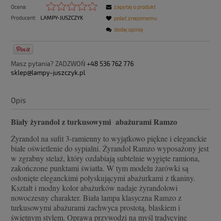
Ocena:
zapytaj o produkt
Producent:
LAMPY-JUSZCZYK
poleć znajomemu
dodaj opinię
Masz pytania? ZADZWOŃ
+48 536 762 776
sklep@lampy-juszczyk.pl
Opis
Biały żyrandol z turkusowymi abażurami Ramzo
Żyrandol na sufit 3-ramienny to wyjątkowo piękne i eleganckie
białe oświetlenie do sypialni. Żyrandol Ramzo wyposażony jest
w zgrabny stelaż, który ozdabiają subtelnie wygięte ramiona,
zakończone punktami światła. W tym modelu żarówki są
osłonięte eleganckimi połyskującymi abażurkami z tkaniny.
Kształt i modny kolor abażurków nadaje żyrandolowi
nowoczesny charakter. Biała lampa klasyczna Ramzo z
turkusowymi abażurami zachwyca prostotą, blaskiem i
świetnym stylem. Oprawa przywodzi na myśl tradycyjne