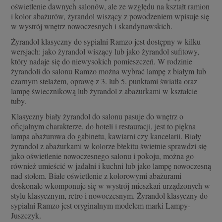
oświetlenie dawnych salonów, ale ze względu na kształt ramion
i kolor abażurów, żyrandol wiszący z powodzeniem wpisuje się
w wystrój wnętrz nowoczesnych i skandynawskich.
Żyrandol klasyczny do sypialni Ramzo jest dostępny w kilku
wersjach: jako żyrandol wiszący lub jako żyrandol sufitowy,
który nadaje się do niewysokich pomieszczeń. W rodzinie
żyrandoli do salonu Ramzo można wybrać lampę z białym lub
czarnym stelażem, oprawę z 3. lub 5. punktami światła oraz
lampę świecznikową lub żyrandol z abażurkami w kształcie
tuby.
Klasyczny biały żyrandol do salonu pasuje do wnętrz o
oficjalnym charakterze, do hoteli i restauracji, jest to piękna
lampa abażurowa do gabinetu, kawiarni czy kancelarii. Biały
żyrandol z abażurkami w kolorze błekitu świetnie sprawdzi się
jako oświetlenie nowoczesnego salonu i pokoju, można go
również umieścić w jadalni i kuchni lub jako lampę nowoczesną
nad stołem. Białe oświetlenie z kolorowymi abażurami
doskonale wkomponuje się w wystrój mieszkań urządzonych w
stylu klasycznym, retro i nowoczesnym. Żyrandol klasyczny do
sypialni Ramzo jest oryginalnym modelem marki Lampy-
Juszczyk.