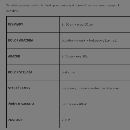
Żyrandol sprzedawany bez żarówek, przystosowany do żarówek led, energooszczędnych i
zwykłych.
WYMIARY
śr. 65 cm - wys. 60 cm
KOLOR ABAŻURA
błękitny - morski - turkusowy (zamsz)
ABAŻUR
śr.10cm - wys.20cm
KOLOR STELAŻA
biały mat
STELAŻ LAMPY
metalowy, malowany elektrostatycznie
ŹRÓDŁO ŚWIATŁA
3 x E14 max 40 W
ZASILANIE
230 V