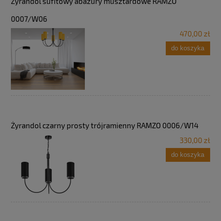
Żyrandol sufitowy abażury musztardowe RAMZO
0007/W06
470,00 zł
do koszyka
Żyrandol czarny prosty trójramienny RAMZO 0006/W14
330,00 zł
do koszyka