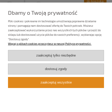
do koszyka
Dbamy o Twoją prywatność
Pliki cookies i pokrewne im technologie umożliwiają poprawne działanie
strony i pomagają nam dostosować ofertę do Twoich potrzeb. Możesz
zaakceptować wykorzystanie przez nas wszystkich tych plików i przejść do
sklepu lub dostosować użycie plików do swoich preferencji, wybierając opcję
"Dostosuj zgody".
Żyrandol czarny abażury w kolorze musztardowym RAMZO
Więcej o plikach cookies przeczytasz w naszej Polityce prywatności.
0008/W06
zaakceptuj tylko niezbędne
470,00 zł
do koszyka
dostosuj zgody
zaakceptuj wszystkie
Lampa biała abażury w kolorze musztardowym RAMZO