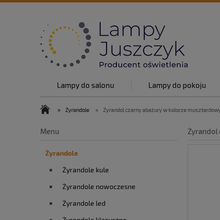
Lampy do salonu
Lampy do pokoju
Lampy w stylu
O nas
Top lam
»
»
Żyrandole
Żyrandol czarny abażury w kolorze musztar
O nas
Blog
Kontakt
Menu
Żyrandol
Żyrandole
Żyrandole kule
Żyrandole nowoczesne
Żyrandole led
Żyrandole klasyczne