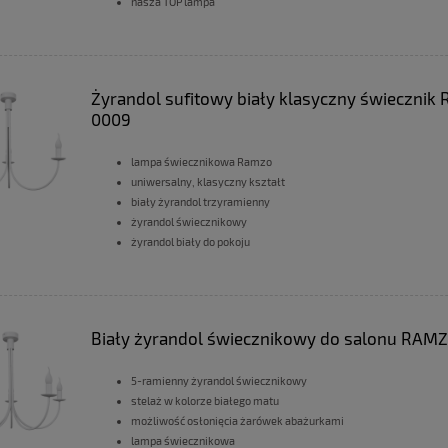
nasza TOP lampa
Żyrandol sufitowy biały klasyczny świeczni
0009
lampa świecznikowa Ramzo
uniwersalny, klasyczny kształt
biały żyrandol trzyramienny
żyrandol świecznikowy
żyrandol biały do pokoju
Biały żyrandol świecznikowy do salonu RAMZ
5-ramienny żyrandol świecznikowy
stelaż w kolorze białego matu
możliwość osłonięcia żarówek abażurkami
lampa świecznikowa