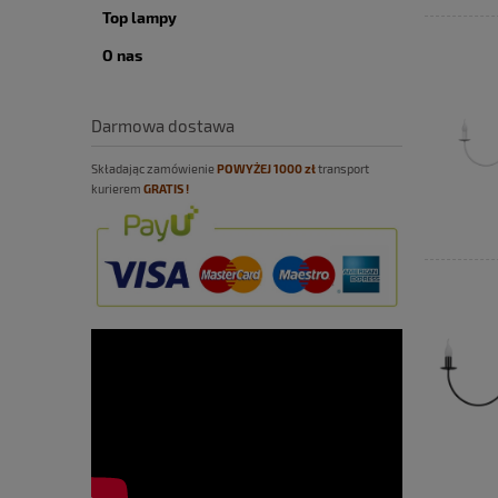
Top lampy
O nas
Darmowa dostawa
Składając zamówienie
POWYŻEJ
10
00 zł
transport
kurierem
GRATIS !