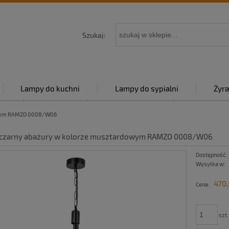
Szukaj:
Lampy do kuchni
Lampy do sypialni
Żyra
py
Kontakt
Strona główna
Polityka p
dowym RAMZO 0008/W06
 czarny abażury w kolorze musztardowym RAMZO 0008/W06
Dostępność:
Wysyłka w:
470,
Cena:
szt.