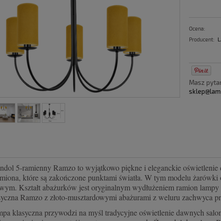
Ocena:
Producent:
L
Masz pyt
sklep@lam
ndol 5-ramienny Ramzo to wyjątkowo piękne i eleganckie oświetlenie d
amiona, które są zakończone punktami światła. W tym modelu żarówk
wym. Kształt abażurków jest oryginalnym wydłużeniem ramion lampy i
syczna Ramzo z złoto-musztardowymi abażurami z weluru zachwyca pro
pa klasyczna przywodzi na myśl tradycyjne oświetlenie dawnych salonó