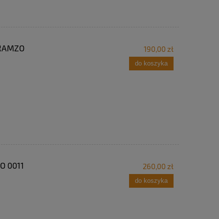
k RAMZO
190,00 zł
do koszyka
O 0011
260,00 zł
do koszyka