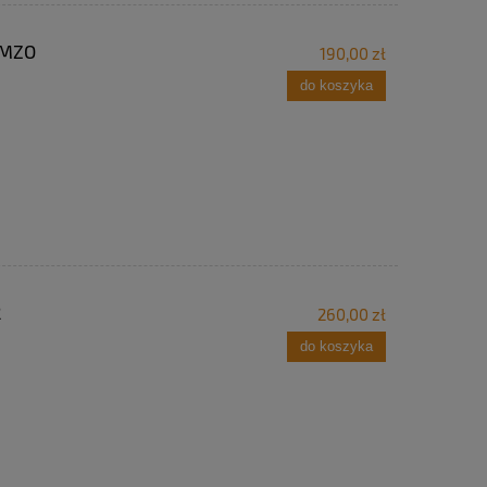
AMZO
190,00 zł
do koszyka
2
260,00 zł
do koszyka