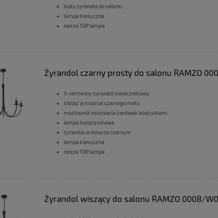
biały żyrandol do salonu
lampa klasyczna
nasza TOP lampa
Żyrandol czarny prosty do salonu RAMZO 00
5-ramienny żyrandol świecznikowy
stelaż w kolorze czarnego matu
możliwość osłonięcia żarówek abażurkami
lampa świecznikowa
żyrandol w kolorze czarnym
lampa klasyczna
nasza TOP lampa
Żyrandol wiszący do salonu RAMZO 0008/W