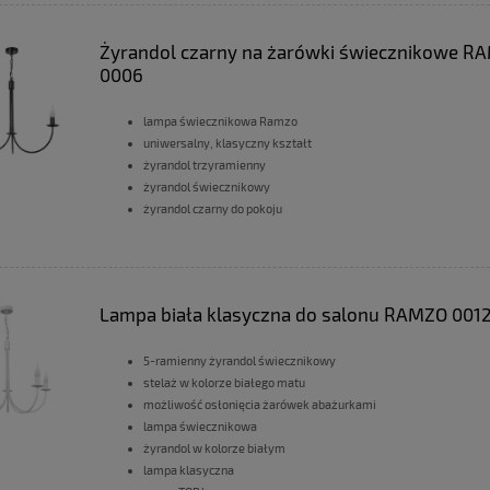
Żyrandol czarny na żarówki świecznikowe R
0006
lampa świecznikowa Ramzo
uniwersalny, klasyczny kształt
żyrandol trzyramienny
żyrandol świecznikowy
żyrandol czarny do pokoju
Lampa biała klasyczna do salonu RAMZO 001
5-ramienny żyrandol świecznikowy
stelaż w kolorze białego matu
możliwość osłonięcia żarówek abażurkami
lampa świecznikowa
żyrandol w kolorze białym
lampa klasyczna