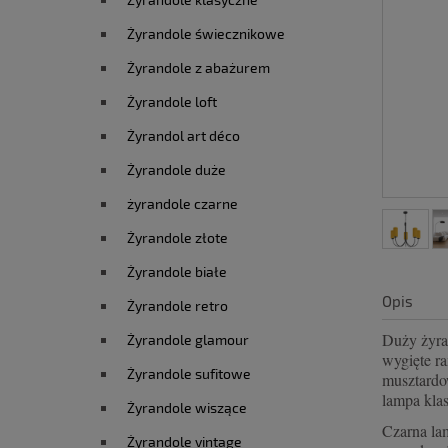
Żyrandole świecznikowe
Żyrandole z abażurem
Żyrandole loft
Żyrandol art déco
Żyrandole duże
żyrandole czarne
Żyrandole złote
Żyrandole białe
Opis
Żyrandole retro
Duży żyra
Żyrandole glamour
wygięte r
Żyrandole sufitowe
musztardo
lampa kla
Żyrandole wiszące
Czarna lam
Żyrandole vintage