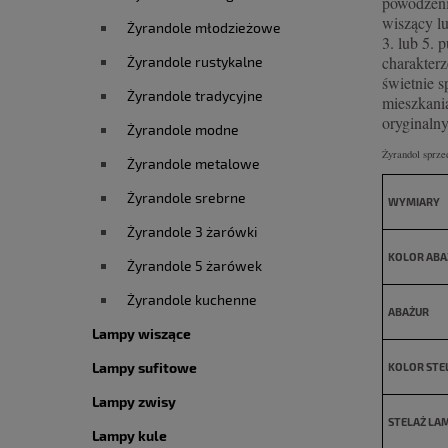
powodzeni
wiszący l
Żyrandole młodzieżowe
3. lub 5. 
charakterz
Żyrandole rustykalne
świetnie s
Żyrandole tradycyjne
mieszkania
oryginaln
Żyrandole modne
Żyrandol sprze
Żyrandole metalowe
Żyrandole srebrne
WYMIARY
Żyrandole 3 żarówki
KOLOR ABA
Żyrandole 5 żarówek
Żyrandole kuchenne
ABAŻUR
Lampy wiszące
Lampy sufitowe
KOLOR STE
Lampy zwisy
STELAŻ LA
Lampy kule