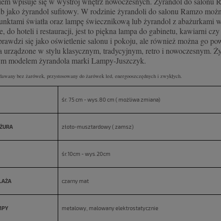
em wpisuje się w wystrój wnętrz nowoczesnych. Żyrandol do salonu Ra
ub jako żyrandol sufitowy. W rodzinie żyrandoli do salonu Ramzo moż
punktami światła oraz lampę świecznikową lub żyrandol z abażurkami w 
e, do hoteli i restauracji, jest to piękna lampa do gabinetu, kawiarni c
prawdzi się jako oświetlenie salonu i pokoju, ale również można go p
 urządzone w stylu klasycznym, tradycyjnym, retro i nowoczesnym. Żyr
ym modelem żyrandola marki Lampy-Juszczyk.
dawany bez żarówek, przystosowany do żarówek led, energooszczędnych i zwykłych.
śr. 75 cm - wys.80 cm ( możliwa zmiana)
ŻURA
złoto-musztardowy ( zamsz)
śr.10cm - wys.20cm
LAŻA
czarny mat
MPY
metalowy, malowany elektrostatycznie