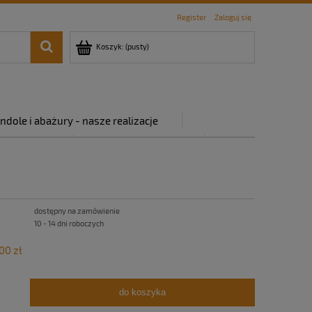
Register
Zaloguj się
Koszyk:
(pusty)
ndole i abażury - nasze realizacje
rywatności
Regulamin sklepu
dostępny na zamówienie
10 - 14 dni roboczych
00 zł
do koszyka