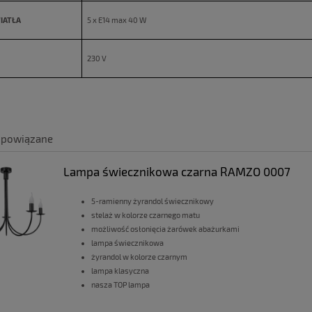
IATŁA
5 x E14 max 40 W
230 V
 powiązane
Lampa świecznikowa czarna RAMZO 0007
5-ramienny żyrandol świecznikowy
stelaż w kolorze czarnego matu
możliwość osłonięcia żarówek abażurkami
lampa świecznikowa
żyrandol w kolorze czarnym
lampa klasyczna
nasza TOP lampa