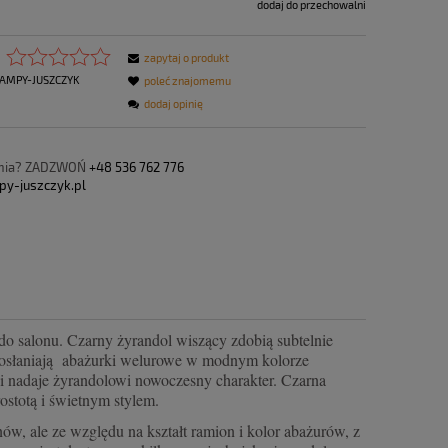
dodaj do przechowalni
zapytaj o produkt
AMPY-JUSZCZYK
poleć znajomemu
dodaj opinię
ania? ZADZWOŃ
+48 536 762 776
py-juszczyk.pl
o salonu. Czarny żyrandol wiszący zdobią subtelnie
i osłaniają abażurki welurowe w modnym kolorze
 nadaje żyrandolowi nowoczesny charakter. Czarna
stotą i świetnym stylem.
w, ale ze względu na kształt ramion i kolor abażurów, z