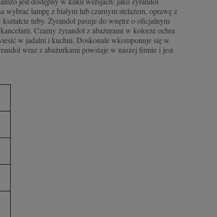
mzo jest dostępny w kilku wersjach: jako żyrandol
na wybrać lampę z białym lub czarnym stelażem, oprawę z
kształcie tuby. Żyrandol pasuje do wnętrz o oficjalnym
zy kancelarii. Czarny żyrandol z abażurami w kolorze ochra
owiesić w jadalni i kuchni. Doskonale wkomponuje się w
andol wraz z abażurkami powstaje w naszej firmie i jest