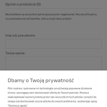
Opinie o produkcie (0)
Wyświetlane są wszystkie opinie (pozytywne i negatywne). Nie weryfikujemy,
czy pochodzą one od klientów, którzy kupili dany produkt.
Imię lub pseudonim:
Twoja opinia:
Dbamy o Twoją prywatność
Pliki cookies i pokrewne im technologie umożliwiają poprawne działanie
strony i pomagają nam dostosować ofertę do Twoich potrzeb. Możesz
zaakceptować wykorzystanie przez nas wszystkich tych plików i przejść do
sklepu lub dostosować użycie plików do swoich preferencji, wybierając opcję
"Dostosuj zgody".