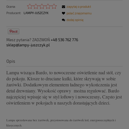
Ocena:
zapytaj o produkt
Producent:
LAMPY-JUSZCZYK
poleć znajomemu
dodaj opinię
Masz pytania? ZADZWOŃ
+48 536 762 776
sklep@lampy-juszczyk.pl
Opis
Lampa wisząca Bardo, to nowoczesne oświetlenie nad stół, czy
do pokoju. Klosze to druciane kulki, które skrywają w sobie
żarówki. Dodatkowym elementem ładnego wykończenia jest
detal drewniany. Wysokość oprawy można regulować. Bardo
.
najczęściej wpisuje się w styl loftowy i nowoczesny
Często jest
oświetleniem w pokojach u naszych dorastających dzieci.
Lampa sprzedawana bez żarówek, przystosowana do żarówek led, energooszczędnych i
klasycznych.