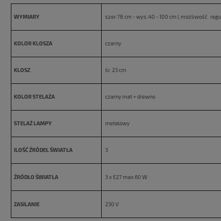
WYMIARY
szer.78 cm - wys.40 - 100 cm ( możliwość regul
KOLOR KLOSZA
czarny
KLOSZ
śr. 23 cm
KOLOR STELAŻA
czarny mat + drewno
STELAŻ LAMPY
metalowy
ILOŚĆ ŹRÓDEŁ ŚWIATŁA
3
ŹRÓDŁO ŚWIATŁA
3 x E27 max 60 W
ZASILANIE
230 V