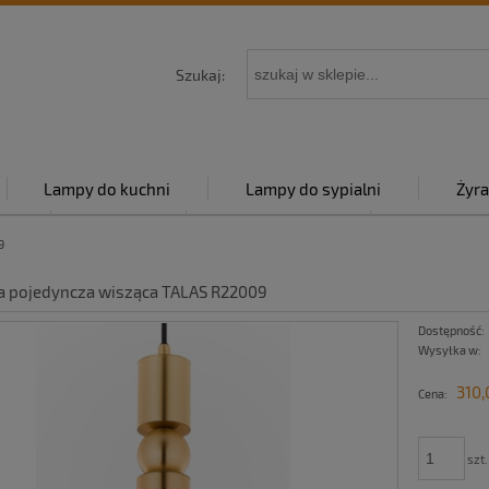
Szukaj:
Lampy do kuchni
Lampy do sypialni
Żyra
py
Kontakt
Strona główna
Polityka p
9
ba pojedyncza wisząca TALAS R22009
Dostępność:
Wysyłka w:
310,
Cena:
szt.