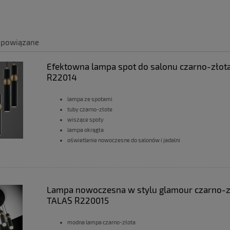
 powiązane
Efektowna lampa spot do salonu czarno-złot
R22014
lampa ze spotami
tuby czarno-złote
wiszące spoty
lampa okrągła
oświetlenie nowoczesne do salonów i jadalni
Lampa nowoczesna w stylu glamour czarno-z
TALAS R220015
modna lampa czarno-złota