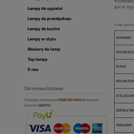
wybierany
jest w re
Lampy do sypialni
Lampy do przedpokoju
Lampa sprzeda
Lampy do kuchni
WYMIARY
Lampy w stylu
Abażury do lamp
KOLOR KLO
Top lampy
KLOSZ
O nas
KOLOR STE
Darmowa dostawa
STELAŻ LA
Składając zamówienie
POWYŻEJ
10
00 zł
transport
kurierem
GRATIS !
ŹRÓDŁO ŚW
ZASILANIE