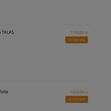
a TALAS
1 150,00 zł
do koszyka
łota
1 450,00 zł
do koszyka