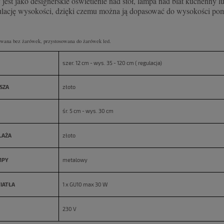
 jest jako designerskie oświetlenie nad stół, lampa nad blat kuchenn
gulację wysokości, dzięki czemu można ją dopasować do wysokości pom
wana bez żarówek, przystosowana do żarówek led.
szer. 12 cm - wys. 35 - 120 cm ( regulacja)
SZA
złoto
śr. 5 cm - wys. 30 cm
LAŻA
złoto
MPY
metalowy
IATŁA
1 x GU10 max 30 W
230 V