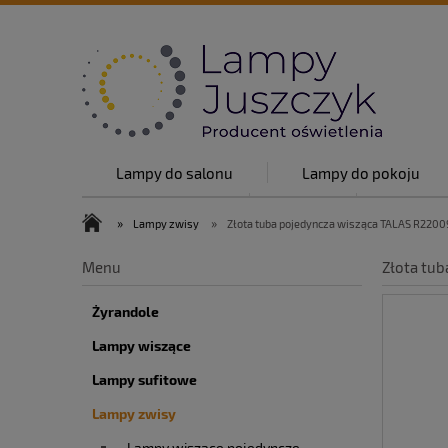
Lampy do salonu
Lampy do pokoju
Lampy w stylu
O nas
Top lam
»
»
Lampy zwisy
Złota tuba pojedyncza wisząca TALAS R2200
O nas
Blog
Kontakt
Menu
Złota tu
Żyrandole
Lampy wiszące
Lampy sufitowe
Lampy zwisy
Lampy wiszące pojedyncze