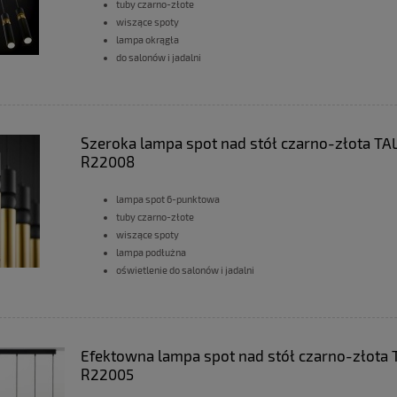
tuby czarno-złote
wiszące spoty
lampa okrągła
do salonów i jadalni
Szeroka lampa spot nad stół czarno-złota TA
R22008
lampa spot 6-punktowa
tuby czarno-złote
wiszące spoty
lampa podłużna
oświetlenie do salonów i jadalni
Efektowna lampa spot nad stół czarno-złota
R22005