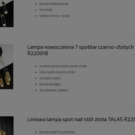
lampa nowoczesna
trzy tuby
kolory czarny + złoty
Lampa nowoczesna 7 spotów czarno-złotych
R220018
modna lampa spot czarno-złota
tuby spoty czarno-złote
wiszące spoty
lampa okrągła
do salonów i jadalni
Liniowa lampa spot nad stół złota TALAS R22
lampa spot 6-punktowa