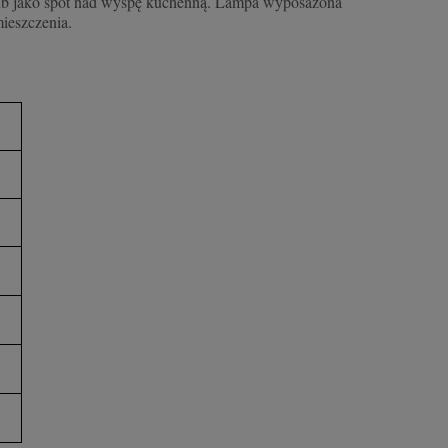
y lub jako spot nad wyspę kuchenną. Lampa wyposażona
ieszczenia.