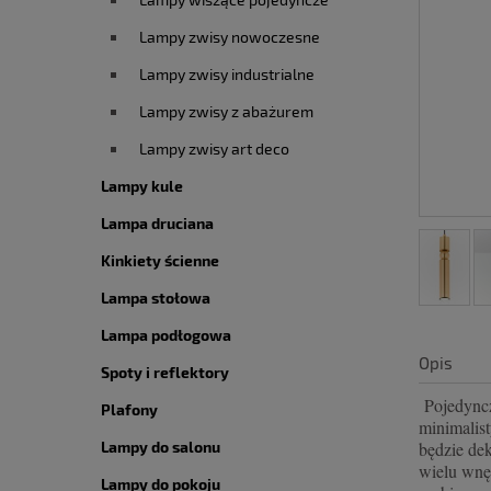
Lampy zwisy nowoczesne
Lampy zwisy industrialne
Lampy zwisy z abażurem
Lampy zwisy art deco
Lampy kule
Lampa druciana
Kinkiety ścienne
Lampa stołowa
Lampa podłogowa
Opis
Spoty i reflektory
Pojedyncza
Plafony
minimalis
Lampy do salonu
będzie de
wielu wnęt
Lampy do pokoju