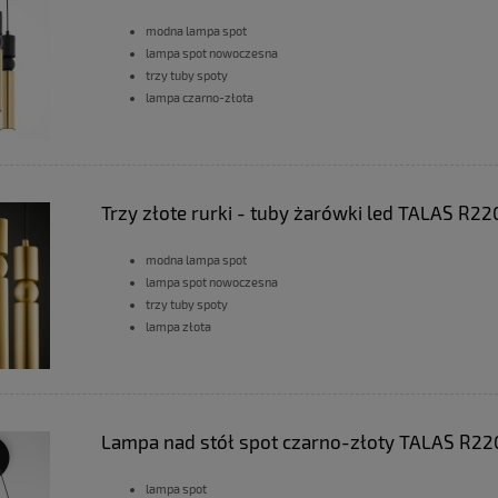
modna lampa spot
lampa spot nowoczesna
trzy tuby spoty
lampa czarno-złota
Trzy złote rurki - tuby żarówki led TALAS R22
modna lampa spot
lampa spot nowoczesna
trzy tuby spoty
lampa złota
Lampa nad stół spot czarno-złoty TALAS R22
lampa spot