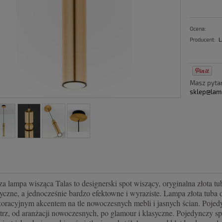
Ocena:
Producent:
L
Masz pyt
sklep@lam
 lampa wisząca Talas to designerski spot wiszący, oryginalna złota tu
tyczne, a jednocześnie bardzo efektowne i wyraziste. Lampa złota tub
koracyjnym akcentem na tle nowoczesnych mebli i jasnych ścian. Pojed
rz, od aranżacji nowoczesnych, po glamour i klasyczne. Pojedynczy spo