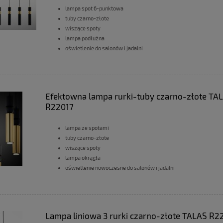
lampa spot 6-punktowa
tuby czarno-złote
wiszące spoty
lampa podłużna
oświetlenie do salonów i jadalni
Efektowna lampa rurki-tuby czarno-złote TA
R22017
lampa ze spotami
tuby czarno-złote
wiszące spoty
lampa okrągła
oświetlenie nowoczesne do salonów i jadalni
Lampa liniowa 3 rurki czarno-złote TALAS R2