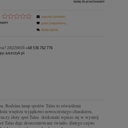
dodaj do przechowalni
zapytaj o produkt
AMPY
poleć znajomemu
dodaj opinię
ania? ZADZWOŃ
+48 536 762 776
py-juszczyk.pl
ba. Rodzina lamp spotów Talas to oświetlenie
a doda wnętrzu wyjątkowo nowoczesnego charakteru,
ynczy złoty spot Talas doskonale wpisze się w wystrój
t Talas daje skoncentrowane światło, dlatego często