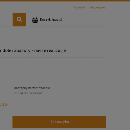
Register
Zaloguj się
Koszyk:
(pusty)
ndole i abażury - nasze realizacje
rywatności
Regulamin sklepu
dostępny na zamówienie
10 - 14 dni roboczych
00 zł
do koszyka