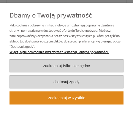
260,00 zł
Dbamy o Twoją prywatność
Ilość:
Pliki cookies i pokrewne im technologie umożliwiają poprawne działanie
strony i pomagają nam dostosować ofertę do Twoich potrzeb. Możesz
do koszyka
zaakceptować wykorzystanie przez nas wszystkich tych plików i przejść do
sklepu lub dostosować użycie plików do swoich preferencji, wybierając opcję
"Dostosuj zgody".
Więcej o plikach cookies przeczytasz w naszej Polityce prywatności.
«
1
2
3
4
5
...
11
»
zaakceptuj tylko niezbędne
Lampa zwis nowoczesny
dostosuj zgody
Chodzi o taki kształt tej popularnej lampy sufitowej, który
będzie pasował do nowoczesnej kuchni, sypialni, salonu
lub łazienki. Są to pomieszczenia, do których najczęściej
zaakceptuj wszystkie
wybieramy zwisy. W naszej ofercie znajdziecie modele do
wnętrz minimalistycznych, nowoczesnych i eklektycznych.
Będą to np. pojedyncze lampy o kształcie geometrycznym
czy w formie tuby, ale również oryginalne oprawy
nowoczesne, skonstruowane z metalowych pasków metalu