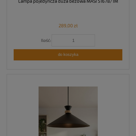
Lampa pojedyncza duża beżowa MASI 51678/1M
289,00 zł
Ilość:
do koszyka