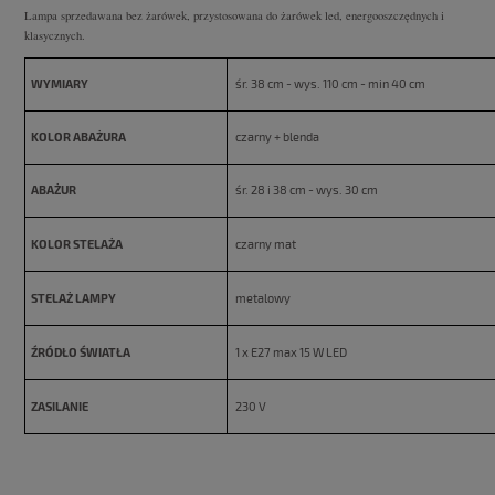
Lampa sprzedawana bez żarówek, przystosowana do żarówek led, energooszczędnych i
klasycznych.
WYMIARY
śr. 38 cm - wys. 110 cm - min 40 cm
KOLOR ABAŻURA
czarny + blenda
ABAŻUR
śr. 28 i 38 cm - wys. 30 cm
KOLOR STELAŻA
czarny mat
STELAŻ LAMPY
metalowy
ŹRÓDŁO ŚWIATŁA
1 x E27 max 15 W LED
ZASILANIE
230 V