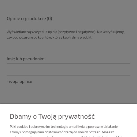
Opinie o produkcie (0)
Wyświetlane są wszystkie opinie (pozytywne i negatywne). Nie weryfikujemy,
czy pochodzą one od klientów, którzy kupili dany produkt.
Imię lub pseudonim:
Twoja opinia:
Dbamy o Twoją prywatność
Pliki cookies i pokrewne im technologie umożliwiają poprawne działanie
strony i pomagają nam dostosować ofertę do Twoich potrzeb. Możesz