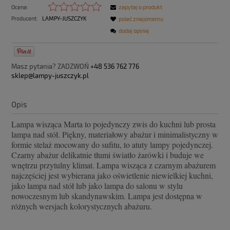
Ocena:
zapytaj o produkt
Producent:
LAMPY-JUSZCZYK
poleć znajomemu
dodaj opinię
Masz pytania? ZADZWOŃ
+48 536 762 776
sklep@lampy-juszczyk.pl
Opis
Lampa wisząca Marta to pojedynczy zwis do kuchni lub prosta
lampa nad stół. Piękny, materiałowy abażur i minimalistyczny w
formie stelaż mocowany do sufitu, to atuty lampy pojedynczej.
Czarny abażur delikatnie tłumi światło żarówki i buduje we
wnętrzu przytulny klimat. Lampa wisząca z czarnym abażurem
najczęściej jest wybierana jako oświetlenie niewielkiej kuchni,
jako lampa nad stół lub jako lampa do salonu w stylu
nowoczesnym lub skandynawskim. Lampa jest dostępna w
różnych wersjach kolorystycznych abażuru.