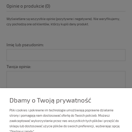
Opinie o produkcie (0)
Wyświetlane są wszystkie opinie (pozytywne i negatywne). Nie weryfikujemy,
czy pochodzą one od klientów, którzy kupili dany produkt.
Imię lub pseudonim:
Twoja opinia:
Dbamy o Twoją prywatność
Pliki cookies i pokrewne im technologie umożliwiają poprawne działanie
strony i pomagają nam dostosować ofertę do Twoich potrzeb. Możesz
zaakceptować wykorzystanie przez nas wszystkich tych plików i przejść do
sklepu lub dostosować użycie plików do swoich preferencji, wybierając opcję
"Dostosuj zgody".