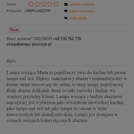
Ocena:
zapytaj o produkt
Producent:
LAMPY-JUSZCZYK
poleć znajomemu
dodaj opinię
Masz pytania? ZADZWOŃ
+48 536 762 776
sklep@lampy-juszczyk.pl
Opis
Lampa wisząca Marta to pojedynczy zwis do kuchni lub prosta
lampa nad stół. Piękny, materiałowy abażur i minimalistyczny w
formie stelaż mocowany do sufitu, to atuty lampy pojedynczej.
Biały abażur delikatnie tłumi światło żarówki i buduje we
wnętrzu przytulny klimat. Lampa wisząca z białym abażurem
najczęściej jest wybierana jako oświetlenie niewielkiej kuchni,
jako lampa nad stół lub jako lampa do salonu w stylu
nowoczesnym lub skandynawskim. Lampa jest dostępna w
różnych wersjach kolorystycznych abażuru.