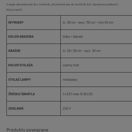
Lampa sprzedawana bez żarówek, przystosowana do żarówek led, energooszczędnych i
klasycznych.
WYMIARY
śr. 38 cm - wys. 110 cm - min 40 cm
KOLOR ABAŻURA
biały + blenda
ABAŻUR
śr. 28 i 38 cm - wys. 30 cm
KOLOR STELAŻA
czarny mat
STELAŻ LAMPY
metalowy
ŹRÓDŁO ŚWIATŁA
1 x E27 max 15 W LED
ZASILANIE
230 V
Produkty powiązane